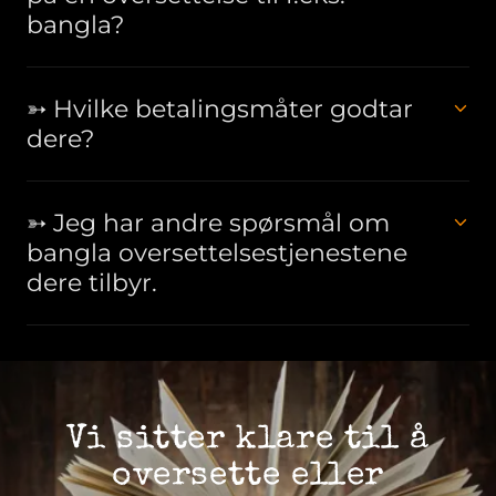
bangla?
➳ Hvilke betalingsmåter godtar
dere?
➳ Jeg har andre spørsmål om
bangla oversettelsestjenestene
dere tilbyr.
Vi sitter klare til å
oversette eller