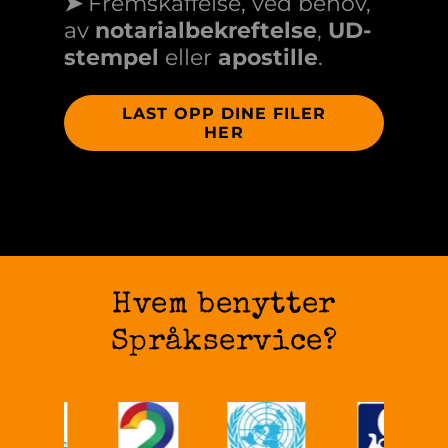
➤
Fremskaffelse, ved behov,
av
notarialbekreftelse
,
UD-
stempel
eller
apostille
.
LAST OPP DINE FILER
HER
Hvem benytter
Språkservice?