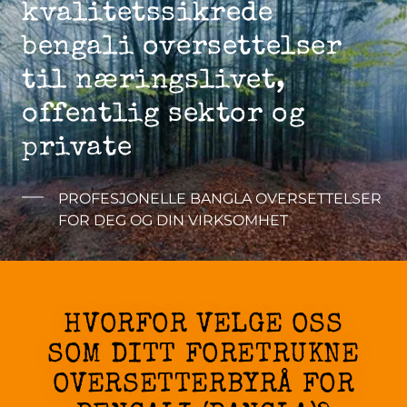
kvalitetssikrede
bengali oversettelser
til næringslivet,
offentlig sektor og
private
PROFESJONELLE BANGLA OVERSETTELSER
FOR DEG OG DIN VIRKSOMHET
HVORFOR VELGE OSS
SOM DITT FORETRUKNE
OVERSETTERBYRÅ FOR