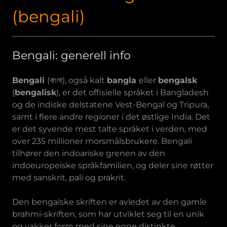
(bengali)
Bengali: generell info
Bengali
(বাংলা), også kalt
bangla
eller
bengalsk
(
bengalisk
), er det offisielle språket i Bangladesh
og de indiske delstatene Vest-Bengal og Tripura,
samt i flere andre regioner i det østlige India. Det
er det syvende mest talte språket i verden, med
over 235 millioner morsmålsbrukere. Bengali
tilhører den indoariske grenen av den
indoeuropeiske språkfamilien, og deler sine røtter
med sanskrit, pali og prakrit.
Den bengalske skriften er avledet av den gamle
brahmi-skriften, som har utviklet seg til en unik
og vakker form med sine egne distinkte