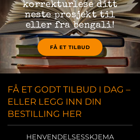
korrekturlese ditt
neste prosjekt til
eller fra bengali!
FÅ ET TILBUD
FÅ ET GODT TILBUD I DAG –
ELLER LEGG INN DIN
BESTILLING HER
HENVENDELSESSKJEMA