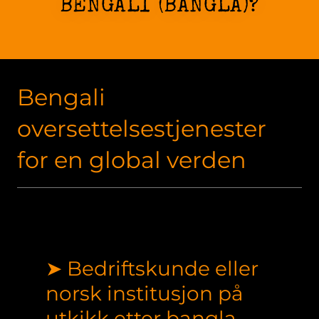
BENGALI (BANGLA)?
Bengali
oversettelsestjenester
for en global verden
➤ Bedriftskunde eller
norsk institusjon på
utkikk etter bangla