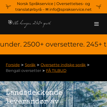
Norsk Språkservice | Oversettelses- og
translatørbyrå – ✉ info@sprakservice.net
🎯Alle bransjer, 245+ språk
r. 2500+ oversettere. 245+ tilgj
Forside
➤
Språk
➤
Oversette indiske språk
➤
Bengali oversetter ➤
FÅ TILBUD
Landsdekkende
leverandør av