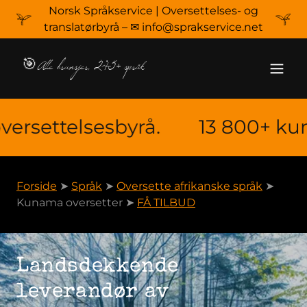
Norsk Språkservice | Oversettelses- og
translatørbyrå – ✉ info@sprakservice.net
🎯Alle bransjer, 245+ språk
ettelsesbyrå.
13 800+ kunder.
Forside
➤
Språk
➤
Oversette afrikanske språk
➤
Kunama oversetter ➤
FÅ TILBUD
Landsdekkende
leverandør av