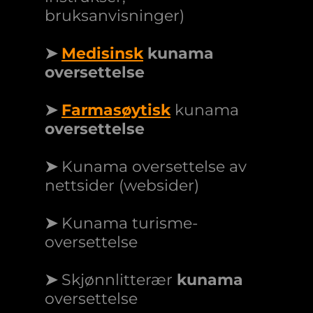
bruksanvisninger)
➤
Medisinsk
kunama
oversettelse
➤
Farmasøytisk
kunama
oversettelse
➤
Kunama oversettelse av
nettsider (websider)
➤
Kunama turisme-
oversettelse
➤
Skjønnlitterær
kunama
oversettelse