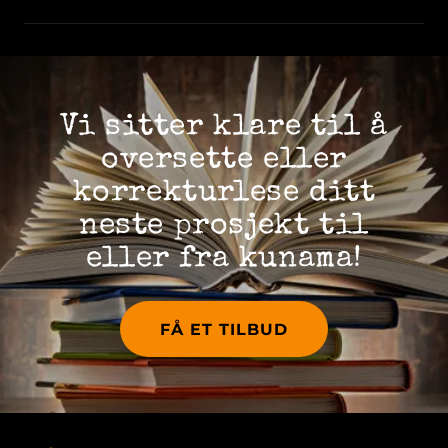
Vi sitter klare til å
oversette eller
korrekturlese ditt
neste prosjekt til
eller fra kunama!
FÅ ET TILBUD