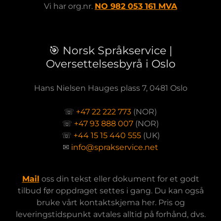
Vi har org.nr.
NO 982 053 161 MVA
🎯 Norsk Språkservice |
Oversettelsesbyrå i Oslo
Hans Nielsen Hauges plass 7, 0481 Oslo
☏
+47 22 222 773
(NOR)
☏
+47 93 888 007
(NOR)
☏
+44 15 15 440 555
(UK)
✉
info@sprakservice.net
Mail
oss din tekst eller dokument for et godt
tilbud før oppdraget settes i gang. Du kan også
bruke vårt kontaktskjema her. Pris og
leveringstidspunkt avtales alltid på forhånd, dvs.