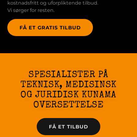
kostnadsfritt og uforpliktende tilbud.
Vi sørger for resten.
FÅ ET GRATIS TILBUD
SPESIALISTER PÅ
TEKNISK, MEDISINSK
OG JURIDISK KUNAMA
OVERSETTELSE
FÅ ET TILBUD