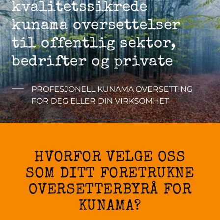
kvalitetssikrede
kunama oversettelser
til offentlig sektor,
bedrifter og private
PROFESJONELL KUNAMA OVERSETTING
FOR DEG ELLER DIN VIRKSOMHET
HVORFOR VELGE OSS
SOM DITT FORETRUKNE
OVERSETTERBYRÅ FOR
KUNAMA?