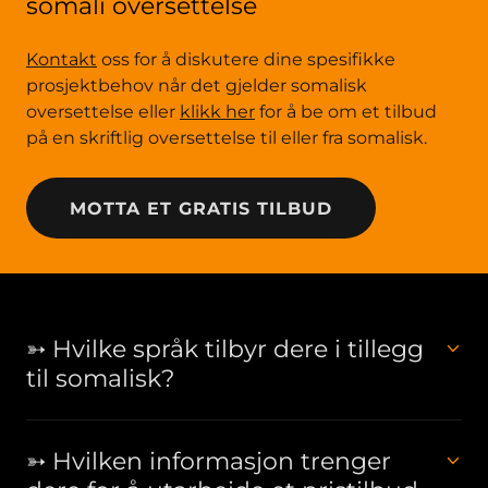
somali oversettelse
Kontakt
oss for å diskutere dine spesifikke
prosjektbehov når det gjelder somalisk
oversettelse eller
klikk her
for å be om et tilbud
på en skriftlig oversettelse til eller fra somalisk.
MOTTA ET GRATIS TILBUD
➳ Hvilke språk tilbyr dere i tillegg
til somalisk?
➳ Hvilken informasjon trenger