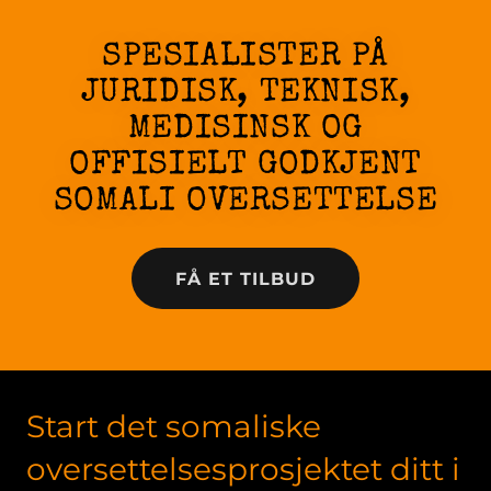
SPESIALISTER PÅ
JURIDISK, TEKNISK,
MEDISINSK OG
OFFISIELT GODKJENT
SOMALI OVERSETTELSE
FÅ ET TILBUD
Start det somaliske
oversettelsesprosjektet ditt i