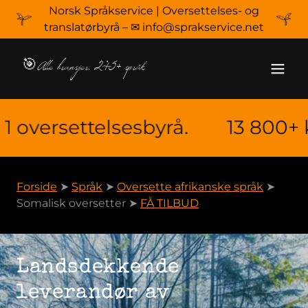
Norsk Språkservice | Oversettelses- og
translatørbyrå – ✉ info@sprakservice.net
🎯Alle bransjer, 245+ språk
ersettelsesbyrå.
13 800+ kunde
Forside
➤
Språk
➤
Oversette afrikanske språk
➤
Somalisk oversetter ➤
FÅ TILBUD
Landsdekkende
leverandør av