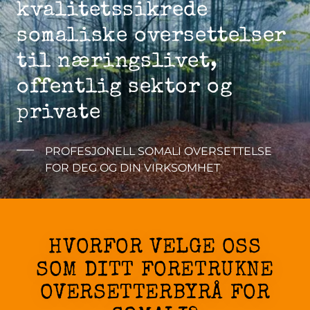
kvalitetssikrede
somaliske oversettelser
til næringslivet,
offentlig sektor og
private
PROFESJONELL SOMALI OVERSETTELSE
FOR DEG OG DIN VIRKSOMHET
HVORFOR VELGE OSS
SOM DITT FORETRUKNE
OVERSETTERBYRÅ FOR