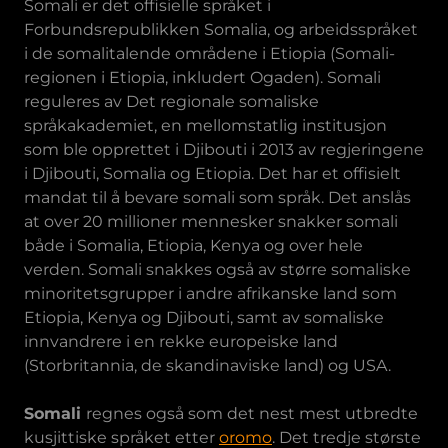
Somali er det offisielle språket i
Forbundsrepublikken Somalia, og arbeidsspråket
i de somalitalende områdene i Etiopia (Somali-
regionen i Etiopia, inkludert Ogaden). Somali
reguleres av Det regionale somaliske
språkakademiet, en mellomstatlig institusjon
som ble opprettet i Djibouti i 2013 av regjeringene
i Djibouti, Somalia og Etiopia. Det har et offisielt
mandat til å bevare somali som språk. Det anslås
at over 20 millioner mennesker snakker somali
både i Somalia, Etiopia, Kenya og over hele
verden. Somali snakkes også av større somaliske
minoritetsgrupper i andre afrikanske land som
Etiopia, Kenya og Djibouti, samt av somaliske
innvandrere i en rekke europeiske land
(Storbritannia, de skandinaviske land) og USA.
Somali
regnes også som det nest mest utbredte
kusjittiske språket etter
oromo
. Det tredje største