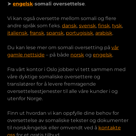
➤
engelsk
-
somali oversettelse
.
Vi kan også oversette mellom somali og flere
andre språk som f.eks.
dansk
,
svensk
,
finsk
,
tysk
,
italiensk
,
fransk
,
spansk
,
portugisisk
,
arabisk
.
Du kan lese mer om somali oversetting på
vår
gamle nettside
– på både
norsk
og
engelsk
.
Fra vårt kontor i Oslo jobber vi tett sammen med
våre dyktige somaliske oversettere og
translatører for å levere fremragende
oversettelsestjenester til alle våre kunder i og
utenfor Norge.
Finn ut hvordan vi kan oppfylle dine behov for
oversettelse av somaliske tekster og dokumenter
til norsk/engelsk eller omvendt ved å
kontakte
oss
for et gratis tilbud.