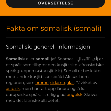
OVERSETTELSE
Fakta om somalisk (somali)
Somalisk: generell informasjon
Somalisk
eller
somali
(af Soomaali, اَف سٝومالِ) er
et språk som tilhører den kusjittiske afroasiatiske
språkgruppen (østkusjittisk). Somali er beslektet
med andre kusjittiske språk i Afrikas horn-
regionen, som
oromo
,
sidamo
,
afar
. Påvirket av
arabisk
, men har tatt opp lånord også fra
europeiske språk, i særlig grad
engelsk
. Skrives
med det latinske alfabetet.