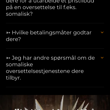
dere for å utarbeide et pristilbud
på en oversettelse til f.eks.
somalisk?
➳ Hvilke betalingsmåter godtar
dere?
➳ Jeg har andre spørsmål om de
somaliske
oversettelsestjenestene dere
tilbyr.