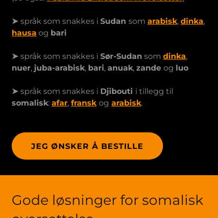
➤
språk som snakkes i
Sudan
som
arabisk
,
dinka
,
hausa
og
bari
➤
språk som snakkes i
Sør-Sudan
som
dinka
,
nuer
,
juba-arabisk
,
bari
,
anuak
,
zande
og
luo
➤
språk som snakkes i
Djibouti
i tillegg til
somalisk
:
afar
,
fransk
og
arabisk
.
JEG ØNSKER Å BESTILLE
Gode løsninger for somalisk