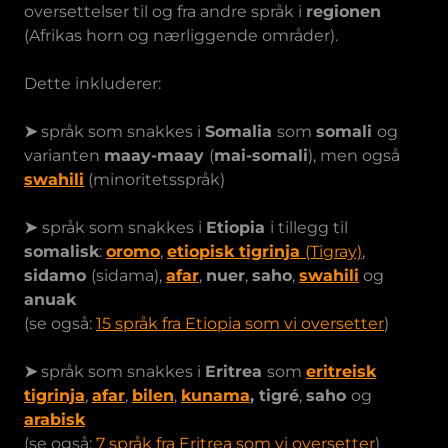
oversettelser til og fra andre språk i
regionen
(Afrikas horn og nærliggende områder).
Dette inkluderer:
➤
språk som snakkes i
Somalia
som
somali
og
varianten
maay-maay
(
mai-somali
), men også
swahili
(minoritetsspråk)
➤
språk som snakkes i
Etiopia
i tillegg til
somalisk
:
oromo
,
etiopisk tigrinja
(Tigray)
,
sidamo
(sidama),
afar
,
nuer
,
saho
,
swahili
og
anuak
(se også:
15 språk fra Etiopia som vi oversetter
)
➤
språk som snakkes i
Eritrea
som
eritreisk
tigrinja
,
afar
,
bilen
,
kunama
, tigré
,
saho
og
arabisk
(se også:
7 språk fra Eritrea som vi oversetter
)