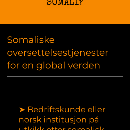
SOMALI?
Somaliske
oversettelsestjenester
for en global verden
➤ Bedriftskunde eller
norsk institusjon på
utkikk etter somalisk