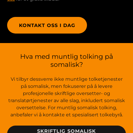
KONTAKT OSS I DAG
Hva med muntlig tolking på
somalisk?
Vi tilbyr dessverre ikke muntlige tolketjenester
på somalisk, men fokuserer på å levere
profesjonelle skriftlige oversetter- og
translatørtjenester av alle slag, inkludert somalisk
oversettelse. For muntlig somalisk tolking,
anbefaler vi å kontakte et spesialisert tolkebyrå.
SKRIFTLIG SOMALISK